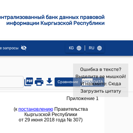
ентрализованный банк данных правовой
информации Кыргызской Республики
|
KG
RU
е запросы
Ошибка в тексте?
Выделите ее мышкой!
Сравнение
OPEN
DATA
И нажмите:
Сюда
Загрузить цитату