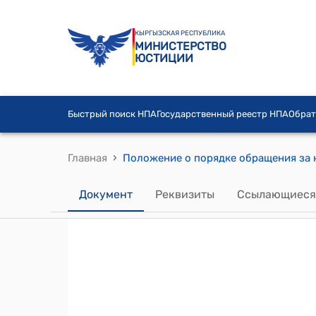
КЫРГЫЗСКАЯ РЕСПУБЛИКА
МИНИСТЕРСТВО
ЮСТИЦИИ
Быстрый поиск НПА
Государственный реестр НПА
Обрат
›
Главная
Документ
Реквизиты
Ссылающиеся