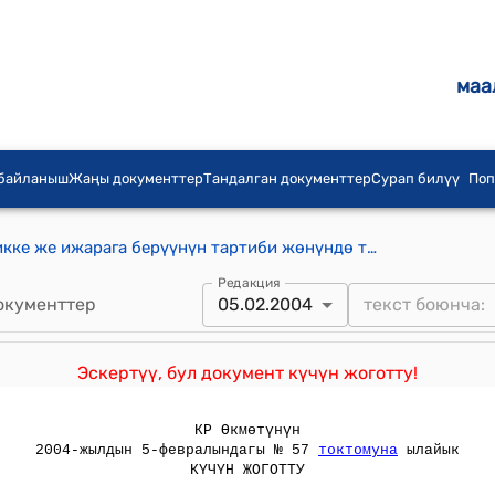
маа
 байланыш
Жаңы документтер
Тандалган документтер
Сурап билүү
Поп
Жер участокторун тоорукта менчикке же ижарага берүүнүн тартиби жөнүндө типтүү жобо (Кыргыз Республикасынын Өкмөтүнүн 2002-жылдын 8-августундагы № 538 токтому менен бекитилген)
Редакция
окументтер
05.02.2004
Эскертүү, бул документ күчүн жоготту!