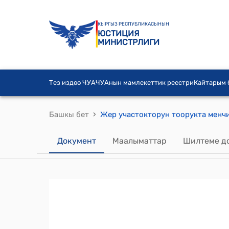
КЫРГЫЗ РЕСПУБЛИКАСЫНЫН
ЮСТИЦИЯ
МИНИСТРЛИГИ
Тез издөө ЧУА
ЧУАнын мамлекеттик реестри
Кайтарым
›
Башкы бет
Документ
Маалыматтар
Шилтеме д