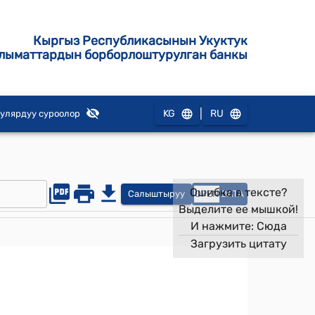
Кыргыз Республикасынын Укуктук
лыматтардын борборлоштурулган банкы
|
KG
RU
улярдуу суроолор
Ошибка в тексте?
Салыштыруу
OPEN
DATA
Выделите ее мышкой!
И нажмите:
Сюда
Загрузить цитату