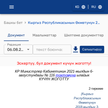
|
KG
RU
›
Башкы бет
Кыргыз Республикасынын Өкмөтүнүн 2018-жылдын 3-декабрындагы № 562 токтомуна "Кыргыз Республикасынын Айыл чарба, тамак-аш өнөр жайы жана мелиорация министрлигинин Кыргыз мал чарба жана жайыт илимий-изилдөө институту жөнүндө ЖОБО"
Документ
Маалыматтар
Шилтеме документтер
Редакция
06.08.2021
Салыштыруу
Эскертүү, бул документ күчүн жоготту!