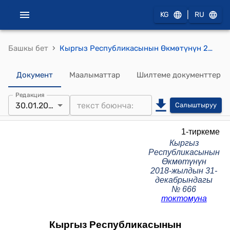
|
KG
RU
›
Башкы бет
Кыргыз Республикасынын Өкмөтүнүн 2018-жылдын 31-декабрындагы № 666 токтомуна "Кыргыз Республикасынын Юстиция министрлигинин алдындагы Пробация департаменти жөнүндө ЖОБО"
Документ
Маалыматтар
Шилтеме документтер
Редакция
30.01.2026
Салыштыруу