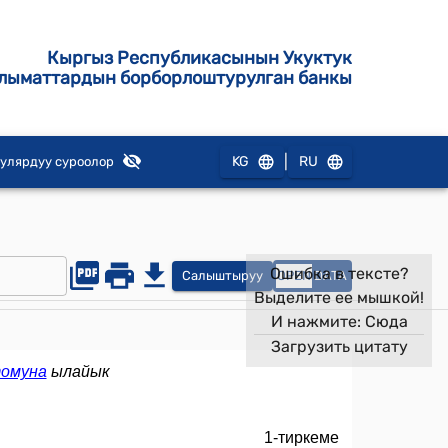
Кыргыз Республикасынын Укуктук
лыматтардын борборлоштурулган банкы
|
KG
RU
улярдуу суроолор
Ошибка в тексте?
Салыштыруу
OPEN
DATA
Выделите ее мышкой!
И нажмите:
Сюда
Загрузить цитату