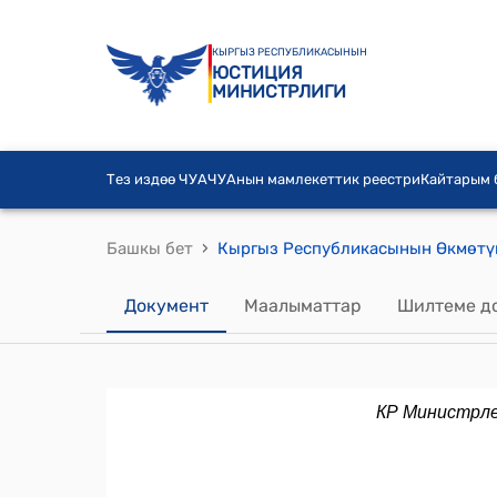
КЫРГЫЗ РЕСПУБЛИКАСЫНЫН
ЮСТИЦИЯ
МИНИСТРЛИГИ
Тез издөө ЧУА
ЧУАнын мамлекеттик реестри
Кайтарым
›
Башкы бет
Документ
Маалыматтар
Шилтеме д