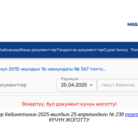
маа
 байланыш
Жаңы документтер
Тандалган документтер
Сурап билүү
Поп
Кыргыз Республикасынын Өкмөтүнүн 2015-жылдын 16-июнундагы № 367 токтому менен бекитилген "Кыргыз Республикасынын токой секторун реформалоонун багыттарын жана ыкмаларын иштеп чыгуу боюнча иш-чараларды уюштуруу жана өткөрүү жөнүндө ЖОБО"
Редакция
окументтер
25.04.2025
Эскертүү, бул документ күчүн жоготту!