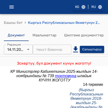
|
KG
RU
›
Башкы бет
Кыргыз Республикасынын Өкмөтүнүн 2018-жылдын 25-декабрындагы № 606 токтомуна "Террористтик ишти каржылоо жана кылмыштуу кирешелерди легалдаштыруу (адалдоо) тобокелдиктерине баалоо жүргүзүү тартиби жөнүндө ЖОБО"
Документ
Маалыматтар
Шилтеме документтер
Редакция
14.11.2025
Салыштыруу
Эскертүү, бул документ күчүн жоготту!