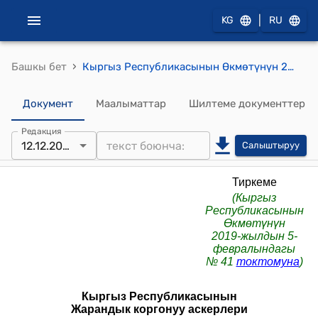
|
KG
RU
›
Башкы бет
Кыргыз Республикасынын Өкмөтүнүн 2019-жылдын 5-февралындагы № 41 токтомуна "Кыргыз Республикасынын Жарандык коргонуу аскерлери жөнүндө ЖОБО"
Документ
Маалыматтар
Шилтеме документтер
Редакция
12.12.2023
Салыштыруу