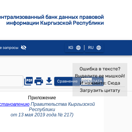
ентрализованный банк данных правовой
информации Кыргызской Республики
|
KG
RU
е запросы
Ошибка в тексте?
Выделите ее мышкой!
Сравнение
OPEN
DATA
И нажмите:
Сюда
Загрузить цитату