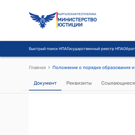
КЫРГЫЗСКАЯ РЕСПУБЛИКА
МИНИСТЕРСТВО
ЮСТИЦИИ
Быстрый поиск НПА
Государственный реестр НПА
Обрат
›
Главная
Документ
Реквизиты
Ссылающиеся