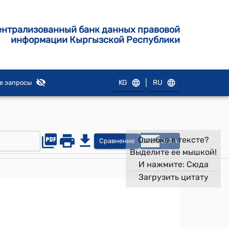
ентрализованный банк данных правовой
информации Кыргызской Республики
|
KG
RU
е запросы
Ошибка в тексте?
Сравнение
OPEN
DATA
Выделите ее мышкой!
И нажмите:
Сюда
Загрузить цитату