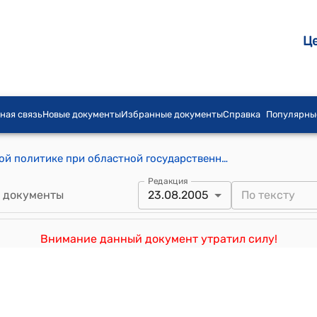
Ц
ная связь
Новые документы
Избранные документы
Справка
Популярны
Положение о Совете по экономической политике при областной государственной администрации (утверждено постановлением Ысыккульской облгосадминистрации от 23 августа 2005 года №283)
Редакция
 документы
23.08.2005
Внимание данный документ утратил силу!