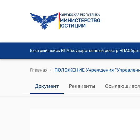
КЫРГЫЗСКАЯ РЕСПУБЛИКА
МИНИСТЕРСТВО
ЮСТИЦИИ
Быстрый поиск НПА
Государственный реестр НПА
Обрат
›
Главная
Документ
Реквизиты
Ссылающиеся