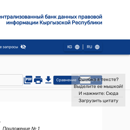
ентрализованный банк данных правовой
информации Кыргызской Республики
|
KG
RU
е запросы
Ошибка в тексте?
Сравнение
OPEN
DATA
Выделите ее мышкой!
И нажмите:
Сюда
Загрузить цитату