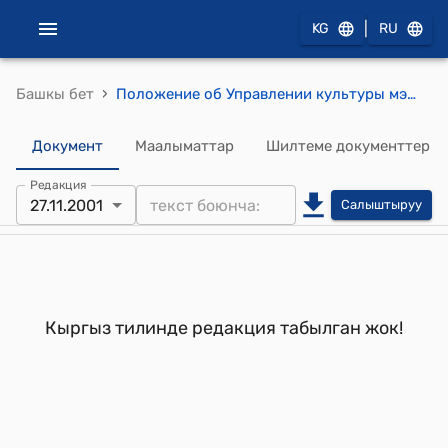
|
KG
RU
›
Башкы бет
Положение об Управлении культуры мэрии г.Бишкек (утвержденным постановлением Мэрии города Бишкек от 27 ноября 2001 года N 772)
Документ
Маалыматтар
Шилтеме документтер
Редакция
27.11.2001
Салыштыруу
Кыргыз тилинде редакция табылган жок!