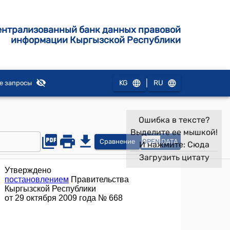
ентрализованный банк данных правовой
информации Кыргызской Республики
|
KG
RU
е запросы
Ошибка в тексте?
Выделите ее мышкой!
Сравнение
OPEN
DATA
И нажмите:
Сюда
Загрузить цитату