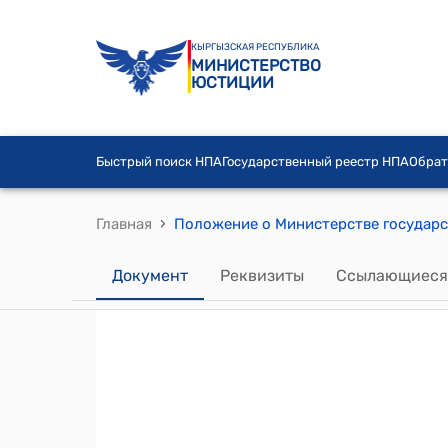
КЫРГЫЗСКАЯ РЕСПУБЛИКА
МИНИСТЕРСТВО
ЮСТИЦИИ
Быстрый поиск НПА
Государственный реестр НПА
Обрат
›
Главная
Документ
Реквизиты
Ссылающиеся