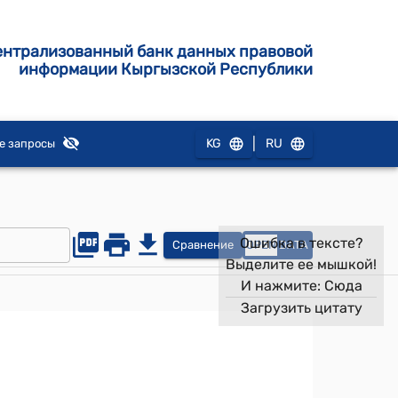
ентрализованный банк данных правовой
информации Кыргызской Республики
|
KG
RU
е запросы
Ошибка в тексте?
Сравнение
OPEN
DATA
Выделите ее мышкой!
И нажмите:
Сюда
Загрузить цитату