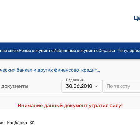
Ц
ная связь
Новые документы
Избранные документы
Справка
Популярны
Положение о кредитовании в коммерческих банках и других финансово-кредитных учреждениях, лицензируемых Национальным банком Кыргызской Республики" ( Утверждено постановлением Правления Национального банка Кыргызской Республики от 27 апреля 2005 г. № 12/7)
Редакция
 документы
30.06.2010
Внимание данный документ утратил силу!