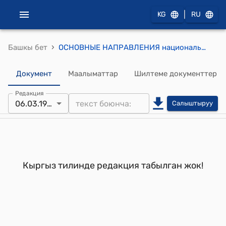
|
KG
RU
›
Башкы бет
ОСНОВНЫЕ НАПРАВЛЕНИЯ национальной программы "Аялзат" на 1996-2000 годы (разработана при содействии женских неправительственных и международных организаций) (Утверждены Указом Президента Кыргызской Республики от 6 марта 1996 года N УП-94)
Документ
Маалыматтар
Шилтеме документтер
Редакция
06.03.1996
Салыштыруу
Кыргыз тилинде редакция табылган жок!