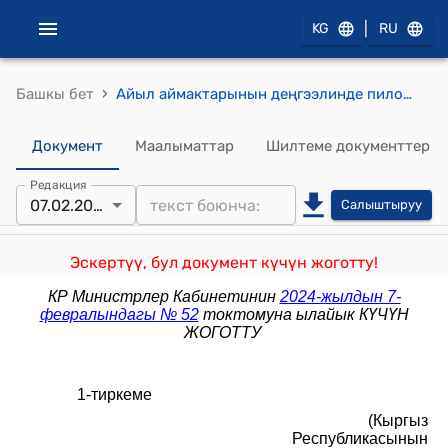
|
KG
RU
›
Башкы бет
Айыл аймактарынын деңгээлинде пилоттук режимде административдик-аймактык реформа жүргүзүлүп жаткан Кыргыз Республикасынын региондорундагы айыл өкмөттөрүнүн ишин уюштуруу жөнүндө убактылуу жобо (Кыргыз Республикасынын Министрлер Кабинетинин 2023-жылдын 30-мартындагы № 177 токтомуна)
Документ
Маалыматтар
Шилтеме документтер
Редакция
07.02.2024
Салыштыруу
Эскертүү, бул документ күчүн жоготту!