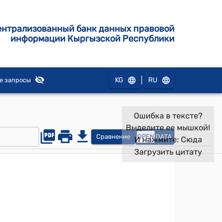
ентрализованный банк данных правовой
информации Кыргызской Республики
|
KG
RU
е запросы
Ошибка в тексте?
Выделите ее мышкой!
Сравнение
OPEN
DATA
И нажмите:
Сюда
Загрузить цитату