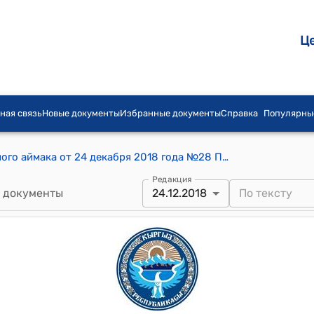
Ц
ная связь
Новые документы
Избранные документы
Справка
Популярны
Айылный кенеш ак-булунского айылного аймака от 24 декабря 2018 года №28 Постановление "О принятии постановлений айыльного Кенеша Ак-Булунского айыльного аймака только на государственном языке"
Редакция
 документы
24.12.2018