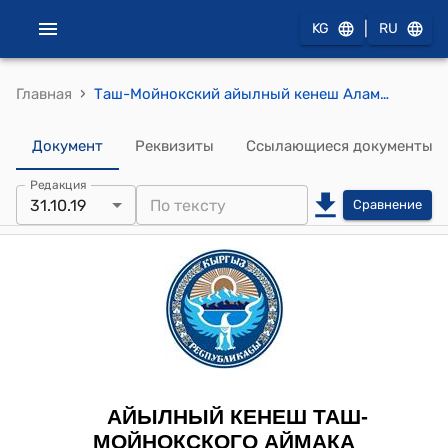
|
KG
RU
›
Главная
Таш-Мойнокский айылный кенеш Аламудунского района от 31 октября 2019 года №35 Постанвление "В целях стимулирования активного участия членов местного сообщества, их объединений, иных физических и юридических лиц в решении вопросов местного значения путем финансирования местных инициатив:"
Документ
Реквизиты
Ссылающиеся документы
Редакция
31.10.19
Сравнение