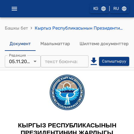
|
KG
RU
›
Башкы бет
Кыргыз Республикасынын Президентинин 2022-жылдын 5-ноябрындагы ПЖ № 371 "Кыргыз Республикасынын жарандыгынан чыгуу жөнүндө" жарлыгы
Документ
Маалыматтар
Шилтеме документтер
Редакция
05.11.2022
Салыштыруу