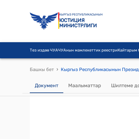
КЫРГЫЗ РЕСПУБЛИКАСЫНЫН
ЮСТИЦИЯ
МИНИСТРЛИГИ
Тез издөө ЧУА
ЧУАнын мамлекеттик реестри
Кайтарым
›
Башкы бет
Документ
Маалыматтар
Шилтеме д