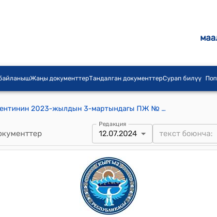
маа
 байланыш
Жаңы документтер
Тандалган документтер
Сурап билүү
Поп
Кыргыз Республикасынын Президентинин 2023-жылдын 3-мартындагы ПЖ № 43 Кыргыз Республикасынын Президентинин 2016-жылдын 30-декабрындагы № 308 "Кыргыз Республикасынын мамлекеттик жарандык кызматчыларына жана муниципалдык кызматчыларына класстык чендерди ыйгаруу маселелери жөнүндө" Жарлыгына өзгөртүүлөрдү киргизүү тууралуу Жарлыгы
Редакция
окументтер
12.07.2024