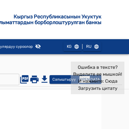
Кыргыз Республикасынын Укуктук
лыматтардын борборлоштурулган банкы
|
KG
RU
улярдуу суроолор
Ошибка в тексте?
Выделите ее мышкой!
Салыштыруу
OPEN
DATA
И нажмите:
Сюда
Загрузить цитату