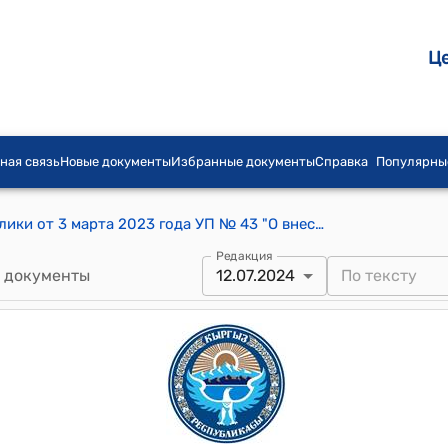
Ц
ная связь
Новые документы
Избранные документы
Справка
Популярны
Указ Президента Кыргызской Республики от 3 марта 2023 года УП № 43 "О внесении изменений в Указ Президента Кыргызской Республики "О вопросах присвоения классных чинов государственным гражданским служащим и муниципальным служащим Кыргызской Республики" от 30 декабря 2016 года № 308"
Редакция
 документы
12.07.2024