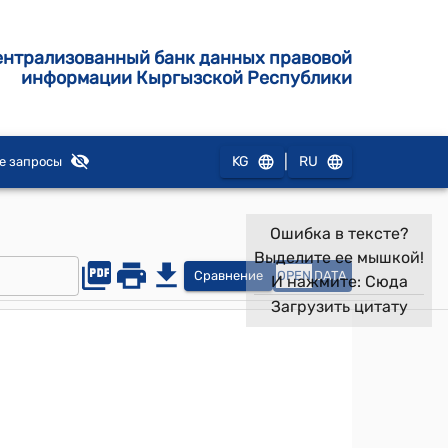
ентрализованный банк данных правовой
информации Кыргызской Республики
|
KG
RU
е запросы
Ошибка в тексте?
Выделите ее мышкой!
Сравнение
OPEN
DATA
И нажмите:
Сюда
Загрузить цитату