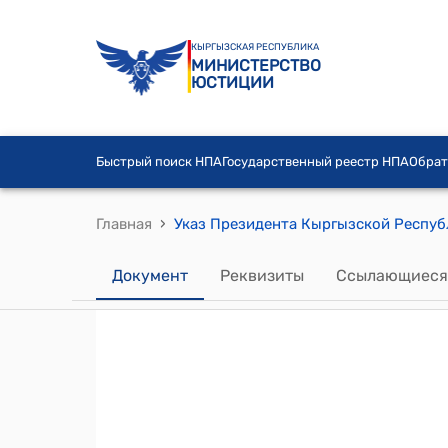
КЫРГЫЗСКАЯ РЕСПУБЛИКА
МИНИСТЕРСТВО
ЮСТИЦИИ
Быстрый поиск НПА
Государственный реестр НПА
Обрат
›
Главная
Документ
Реквизиты
Ссылающиеся