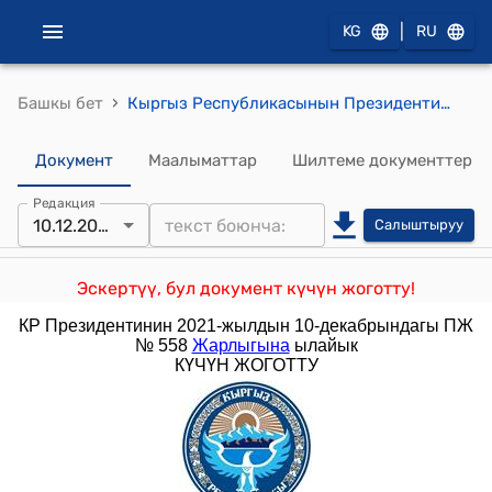
|
KG
RU
›
Башкы бет
Кыргыз Республикасынын Президентинин 2018-жылдын 26-июну ПЖ № 141 Кыргыз Республикасынын Президентинин 2016-жылдын 30-декабрындагы "Кыргыз Республикасынын мамлекеттик жарандык кызматчыларына жана муниципалдык кызматчыларына класстык чендерди ыйгаруу маселелери жөнүндө" Жарлыгына өзгөртүү киргизүү тууралуу Жарлыгы
Документ
Маалыматтар
Шилтеме документтер
Редакция
10.12.2021
Салыштыруу
Эскертүү, бул документ күчүн жоготту!