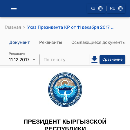
|
KG
RU
›
Главная
Указ Президента КР от 11 декабря 2017 года УП № 11 "О Салиеве А.А."
Документ
Реквизиты
Ссылающиеся документы
Редакция
11.12.2017
Сравнение