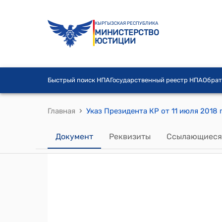
КЫРГЫЗСКАЯ РЕСПУБЛИКА
МИНИСТЕРСТВО
ЮСТИЦИИ
Быстрый поиск НПА
Государственный реестр НПА
Обрат
›
Главная
Документ
Реквизиты
Ссылающиеся