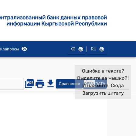
ентрализованный банк данных правовой
информации Кыргызской Республики
|
KG
RU
е запросы
Ошибка в тексте?
Выделите ее мышкой!
Сравнение
OPEN
DATA
И нажмите:
Сюда
Загрузить цитату