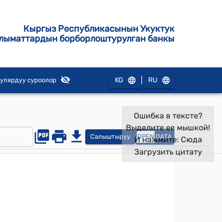
Кыргыз Республикасынын Укуктук
лыматтардын борборлоштурулган банкы
|
KG
RU
улярдуу суроолор
Ошибка в тексте?
Выделите ее мышкой!
Салыштыруу
OPEN
DATA
И нажмите:
Сюда
Загрузить цитату