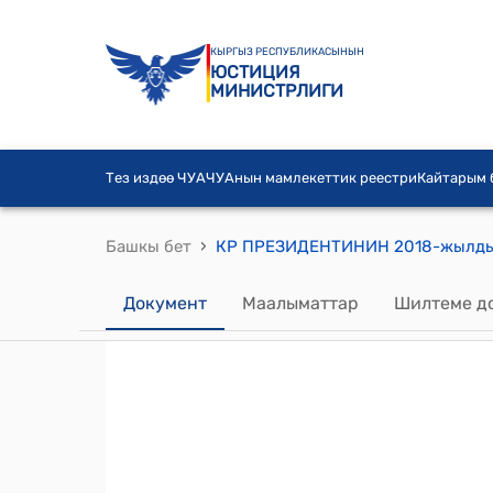
КЫРГЫЗ РЕСПУБЛИКАСЫНЫН
ЮСТИЦИЯ
МИНИСТРЛИГИ
Тез издөө ЧУА
ЧУАнын мамлекеттик реестри
Кайтарым
›
Башкы бет
Документ
Маалыматтар
Шилтеме д