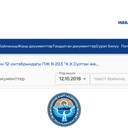
маа
 байланыш
Жаңы документтер
Тандалган документтер
Сурап билүү
Поп
КР ПРЕЗИДЕНТИНИН 2018-жылдын 12-октябрындагы ПЖ N 203 "К.К.Султан жөнүндө" ЖАРЛЫГЫ
Редакция
окументтер
12,10,2018