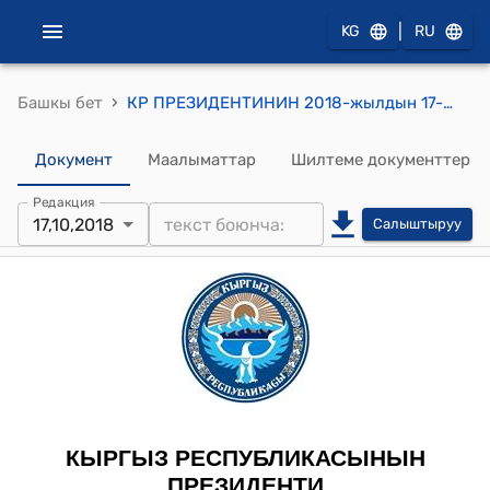
|
KG
RU
›
Башкы бет
КР ПРЕЗИДЕНТИНИН 2018-жылдын 17-октябрындагы ПЖ N 208 "Ч.А.Айдарбеков жөнүндө" ЖАРЛЫГЫ
Документ
Маалыматтар
Шилтеме документтер
Редакция
17,10,2018
Салыштыруу