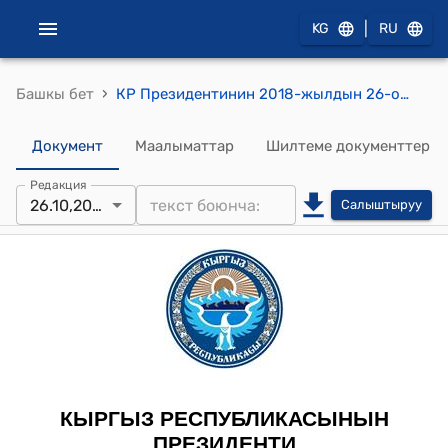
|
KG
RU
›
Башкы бет
КР Президентинин 2018-жылдын 26-октябрындагы ПЖ № 216 "Мамбеталы Жаңыл жөнүндө" Жарлыгы
Документ
Маалыматтар
Шилтеме документтер
Редакция
26.10,2018
Салыштыруу