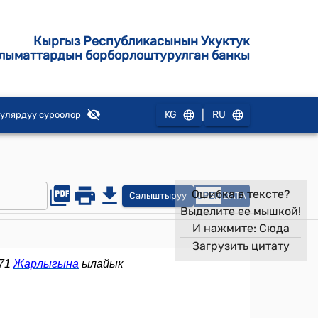
Кыргыз Республикасынын Укуктук
лыматтардын борборлоштурулган банкы
|
KG
RU
улярдуу суроолор
Ошибка в тексте?
Салыштыруу
OPEN
DATA
Выделите ее мышкой!
И нажмите:
Сюда
Загрузить цитату