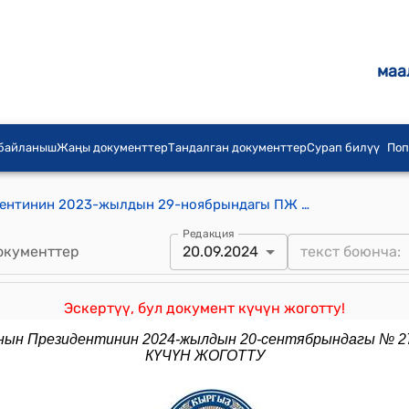
маа
 байланыш
Жаңы документтер
Тандалган документтер
Сурап билүү
Поп
Кыргыз Республикасынын Президентинин 2023-жылдын 29-ноябрындагы ПЖ № 324 "Кыргыз Республикасынын Президентинин 2023-жылдын 29-августундагы № 215 "Элдик Курултайды өткөрүү жөнүндө" Жарлыгына өзгөртүүлөрдү киргизүү тууралуу" жарлыгы
Редакция
окументтер
20.09.2024
Эскертүү, бул документ күчүн жоготту!