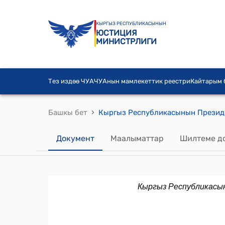
КЫРГЫЗ РЕСПУБЛИКАСЫНЫН
ЮСТИЦИЯ
МИНИСТРЛИГИ
Тез издөө ЧУА
ЧУАнын мамлекеттик реестри
Кайтарым
›
Башкы бет
Документ
Маалыматтар
Шилтеме д