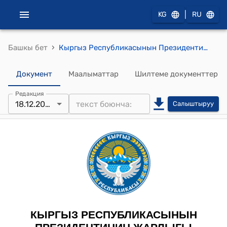
|
KG
RU
›
Башкы бет
Кыргыз Республикасынын Президентинин 2023-жылдын 14-декабры ПЖ № 343 ""Акылман" президенттик лицейи жөнүндө" Жарлыгы
Документ
Маалыматтар
Шилтеме документтер
Редакция
18.12.2025
Салыштыруу