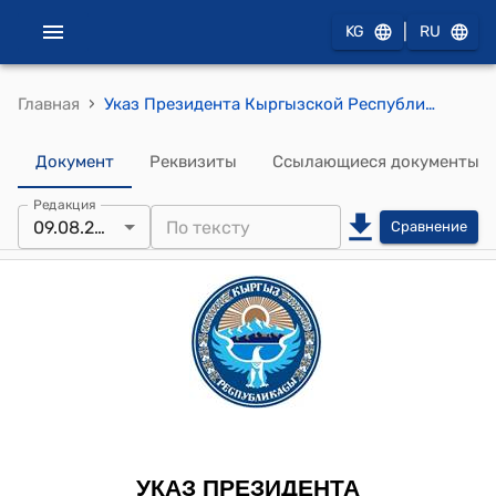
|
KG
RU
›
Главная
Указ Президента Кыргызской Республики от 9 августа 2023 года УП № 186 "О Совете по связям с соотечественниками за рубежом при Президенте Кыргызской Республики"
Документ
Реквизиты
Ссылающиеся документы
Редакция
09.08.2023
Сравнение