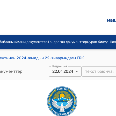
маа
 байланыш
Жаңы документтер
Тандалган документтер
Сурап билүү
Поп
Кыргыз Республикасынын Президентинин 2024-жылдын 22-январындагы ПЖ № 5 "Кыргыз Республикасынын экономикасын динамикалуу өнүктүрүү үчүн полиметаллдарды жана сейрек кездешүүчү жер элементтерин казып алуу боюнча улуттук долбоорду ишке ашыруу жөнүндө" Жарлыгы
Редакция
окументтер
22.01.2024