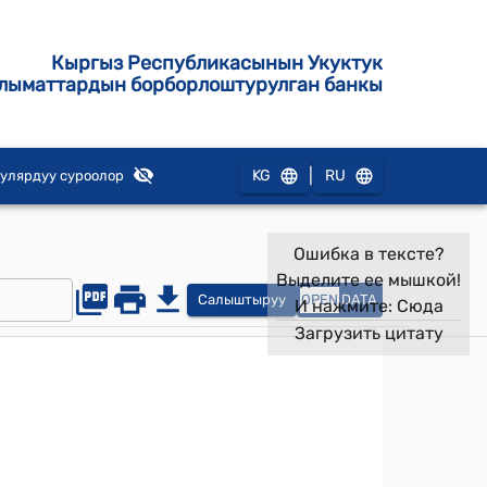
Кыргыз Республикасынын Укуктук
лыматтардын борборлоштурулган банкы
|
KG
RU
улярдуу суроолор
Ошибка в тексте?
Выделите ее мышкой!
Салыштыруу
OPEN
DATA
И нажмите:
Сюда
Загрузить цитату