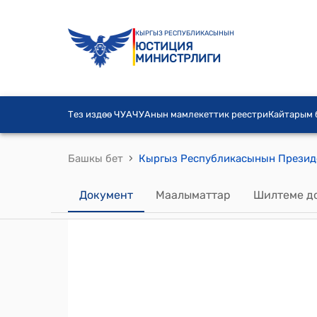
КЫРГЫЗ РЕСПУБЛИКАСЫНЫН
ЮСТИЦИЯ
МИНИСТРЛИГИ
Тез издөө ЧУА
ЧУАнын мамлекеттик реестри
Кайтарым
›
Башкы бет
Документ
Маалыматтар
Шилтеме д