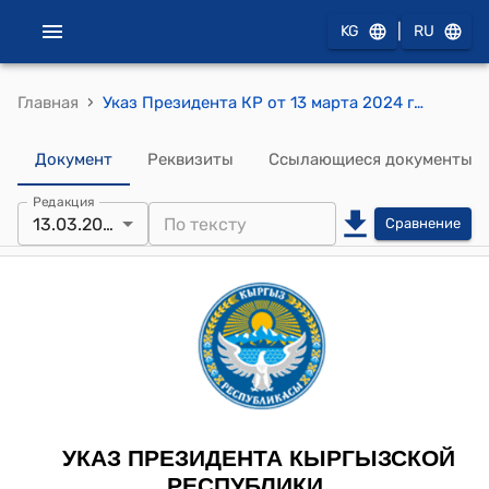
|
KG
RU
›
Главная
Указ Президента КР от 13 марта 2024 года УП № 68 "О передаче функции по реализации полномочий Кабинета Министров Кыргызской Республики по выступлению в качестве акционера в открытом акционерном обществе "Государственная Ипотечная Компания"
Документ
Реквизиты
Ссылающиеся документы
Редакция
13.03.2024
Сравнение