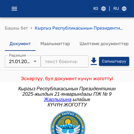
|
KG
RU
›
Башкы бет
Кыргыз Республикасынын Президентинин 2024-жылдын 28-майындагы ПЖ № 127 "Кыргыз Республикасынын Президентинин 2019-жылдын 27-ноябрындагы № 164 "Ак Шумкар" өзгөчө белгисинин, ордендердин, медалдардын, Кыргыз Республикасынын ардак наамдарына жана Ардак грамотасына төш белгилердин сүрөттөлүштөрүн бекитүү жөнүндө" Жарлыгына өзгөртүүлөрдү киргизүү тууралуу" Жарлыгы
Документ
Маалыматтар
Шилтеме документтер
Редакция
21.01.2025
Салыштыруу
Эскертүү, бул документ күчүн жоготту!