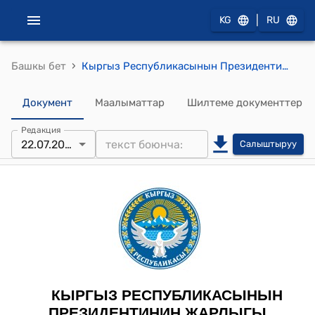
|
KG
RU
›
Башкы бет
Кыргыз Республикасынын Президентинин 2024-жылдын 22-июлу ПЖ № 199 "Кыргыз Республикасынын жарандыгына кабыл алуу жөнүндө" токтому
Документ
Маалыматтар
Шилтеме документтер
Редакция
22.07.2024
Салыштыруу