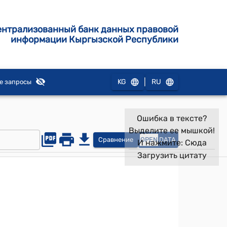
ентрализованный банк данных правовой
информации Кыргызской Республики
|
KG
RU
е запросы
Ошибка в тексте?
Выделите ее мышкой!
Сравнение
OPEN
DATA
И нажмите:
Сюда
Загрузить цитату