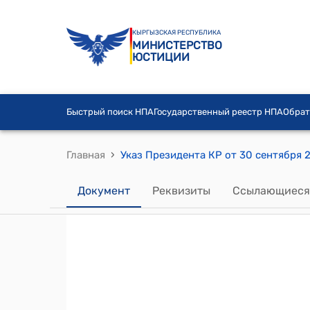
КЫРГЫЗСКАЯ РЕСПУБЛИКА
МИНИСТЕРСТВО
ЮСТИЦИИ
Быстрый поиск НПА
Государственный реестр НПА
Обрат
›
Главная
Документ
Реквизиты
Ссылающиеся