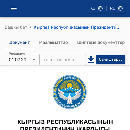
|
KG
RU
›
Башкы бет
Кыргыз Республикасынын Президентинин 2024-жылдын 1-июлундагы ПЖ № 171 "Тянь-Шандын Сары-Жаз тоо кыркасынын Түштүк Эңилчек мөңгүсүнүн аймагында жайгашкан 5576 метр бийиктиктеги аты жок тоо чокусуна "Бириккен Улуттар Уюмунун чокусу" деген географиялык аталышты ыйгаруу жөнүндө" Жарлыгы
Документ
Маалыматтар
Шилтеме документтер
Редакция
01.07.2024
Салыштыруу