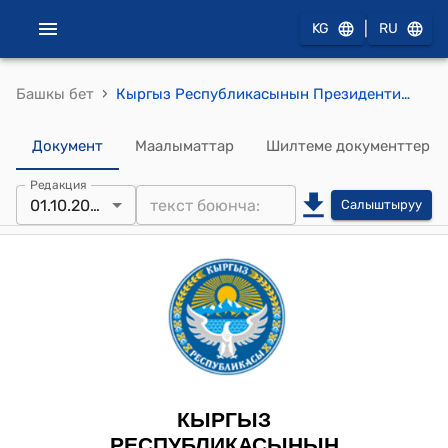
|
KG
RU
›
Башкы бет
Кыргыз Республикасынын Президентинин 2024-жылдын 1-октябрындагы ПЖ № 281 "Кыргыз Республикасынын жергиликтүү сотунун судьясын дайындоо жөнүндө" Жарлыгы
Документ
Маалыматтар
Шилтеме документтер
Редакция
01.10.2024
Салыштыруу