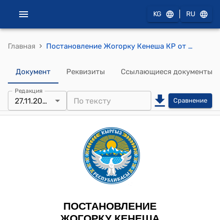
|
KG
RU
›
Главная
Постановление Жогорку Кенеша КР от 27 ноября 2024 года № 2573-VII "Об отчете об исполнении бюджета Фонда обязательного медицинского страхования при Министерстве здравоохранения КР за 2023 год"
Документ
Реквизиты
Ссылающиеся документы
Редакция
27.11.2024
Сравнение