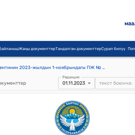
маа
 байланыш
Жаңы документтер
Тандалган документтер
Сурап билүү
Поп
Кыргыз Республикасынын Президентинин 2023-жылдын 1-ноябрындагы ПЖ № 289 Кыргыз Республикасынын жергиликтүү сотунун судьясын кызмат ордунан убактылуу четтетүү жөнүндө" Жарлыгы
Редакция
окументтер
01.11.2023