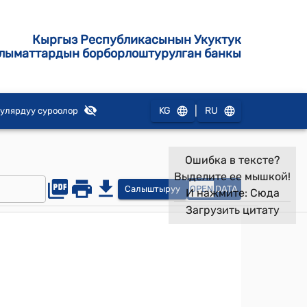
Кыргыз Республикасынын Укуктук
лыматтардын борборлоштурулган банкы
|
KG
RU
улярдуу суроолор
Ошибка в тексте?
Выделите ее мышкой!
Салыштыруу
OPEN
DATA
И нажмите:
Сюда
Загрузить цитату