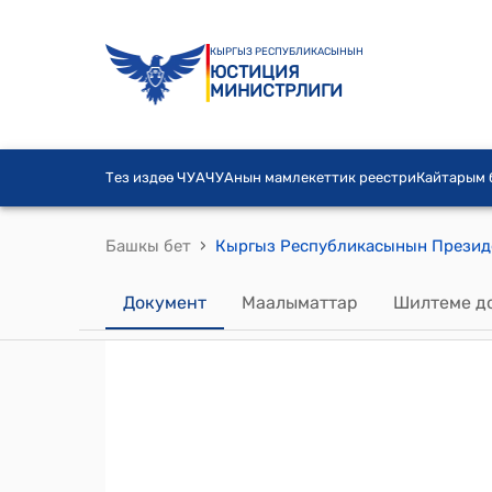
КЫРГЫЗ РЕСПУБЛИКАСЫНЫН
ЮСТИЦИЯ
МИНИСТРЛИГИ
Тез издөө ЧУА
ЧУАнын мамлекеттик реестри
Кайтарым
›
Башкы бет
Документ
Маалыматтар
Шилтеме д