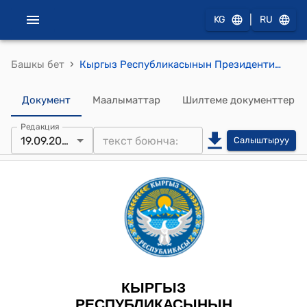
|
KG
RU
›
Башкы бет
Кыргыз Республикасынын Президентинин 2024-жылдын 19-сентябрындагы ПЖ № 268 "Кыргыз Республикасында миграциялык процесстерди оптималдаштыруу боюнча чаралар жөнүндө" Жарлыгы
Документ
Маалыматтар
Шилтеме документтер
Редакция
19.09.2024
Салыштыруу