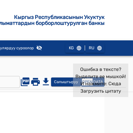
Кыргыз Республикасынын Укуктук
лыматтардын борборлоштурулган банкы
|
KG
RU
улярдуу суроолор
Ошибка в тексте?
Выделите ее мышкой!
Салыштыруу
OPEN
DATA
И нажмите:
Сюда
Загрузить цитату