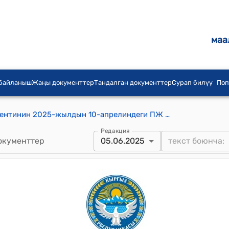
маа
 байланыш
Жаңы документтер
Тандалган документтер
Сурап билүү
Поп
Кыргыз Республикасынын Президентинин 2025-жылдын 10-апрелиндеги ПЖ № 124 "Кыргыз Республикасынын Президентинин Администрациясынын ишинин маселелери боюнча Кыргыз Республикасынын Президентинин айрым жарлыктарына өзгөртүүлөрдү киргизүү жөнүндө" Жарлыгы
Редакция
окументтер
05.06.2025