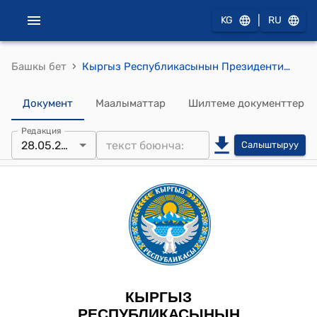
|
KG
RU
›
Башкы бет
Кыргыз Республикасынын Президентинин 2025-жылдын 30-апрели ПЖ № 144 "Кыргыз Республикасынын Президентине караштуу Виртуалдык активдер жана блокчейн-технологиялар чөйрөсүн өнүктүрүү боюнча улуттук кеңеш жөнүндө" Жарлыгы
Документ
Маалыматтар
Шилтеме документтер
Редакция
28.05.2026
Салыштыруу