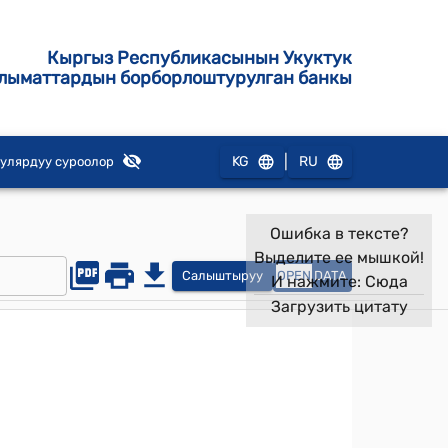
Кыргыз Республикасынын Укуктук
лыматтардын борборлоштурулган банкы
|
KG
RU
улярдуу суроолор
Ошибка в тексте?
Выделите ее мышкой!
Салыштыруу
OPEN
DATA
И нажмите:
Сюда
Загрузить цитату