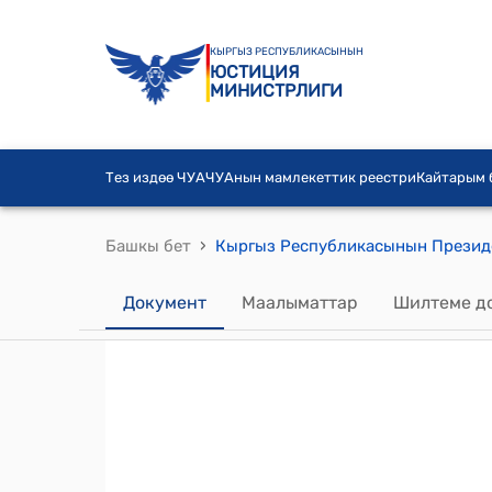
КЫРГЫЗ РЕСПУБЛИКАСЫНЫН
ЮСТИЦИЯ
МИНИСТРЛИГИ
Тез издөө ЧУА
ЧУАнын мамлекеттик реестри
Кайтарым
›
Башкы бет
Документ
Маалыматтар
Шилтеме д