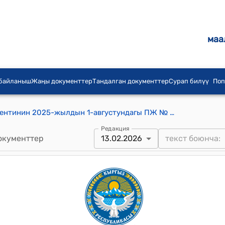
маа
 байланыш
Жаңы документтер
Тандалган документтер
Сурап билүү
Поп
Кыргыз Республикасынын Президентинин 2025-жылдын 1-августундагы ПЖ № 227 "Кыргыз Республикасынын Президентинин мамлекеттик кызмат жана муниципалдык кызмат өтөө чөйрөсүндөгү айрым жарлыктарына өзгөртүүлөрдү киргизүү жөнүндө" Жарлыгы
Редакция
окументтер
13.02.2026