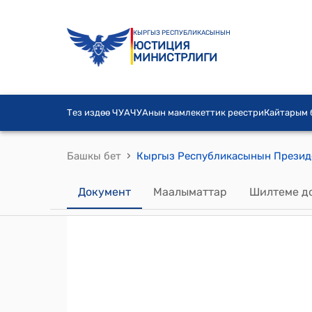
КЫРГЫЗ РЕСПУБЛИКАСЫНЫН
ЮСТИЦИЯ
МИНИСТРЛИГИ
Тез издөө ЧУА
ЧУАнын мамлекеттик реестри
Кайтарым
›
Башкы бет
Документ
Маалыматтар
Шилтеме д