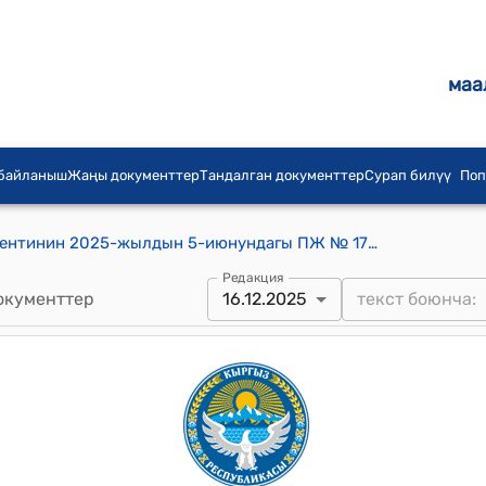
маа
 байланыш
Жаңы документтер
Тандалган документтер
Сурап билүү
Поп
Кыргыз Республикасынын Президентинин 2025-жылдын 5-июнундагы ПЖ № 177 "Кыргыз Республикасынын Президентинин өзгөчө тапшырмалар боюнча атайын өкүлүнүн ишинин айрым маселелери жөнүндө" Жарлыгы
Редакция
окументтер
16.12.2025