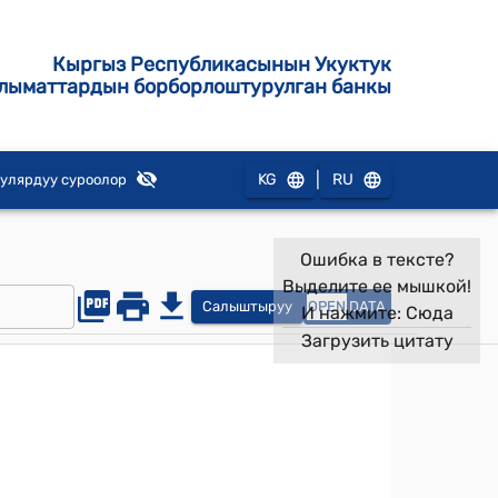
Кыргыз Республикасынын Укуктук
лыматтардын борборлоштурулган банкы
|
KG
RU
улярдуу суроолор
Ошибка в тексте?
Выделите ее мышкой!
Салыштыруу
OPEN
DATA
И нажмите:
Сюда
Загрузить цитату