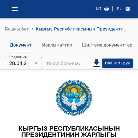
|
KG
RU
›
Башкы бет
Кыргыз Республикасынын Президентинин 2026-жылдын 26-мартындагы № 121 "Кыргыз Республикасынын бюджеттик чөйрөсүнүн айрым кызматкерлеринин эмгек акы төлөө шарттарын өркүндөтүү боюнча чаралар жөнүндө" Жарлыгы
Документ
Маалыматтар
Шилтеме документтер
Редакция
28.04.2026
Салыштыруу