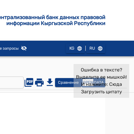
ентрализованный банк данных правовой
информации Кыргызской Республики
|
KG
RU
е запросы
Ошибка в тексте?
Выделите ее мышкой!
Сравнение
OPEN
DATA
И нажмите:
Сюда
Загрузить цитату