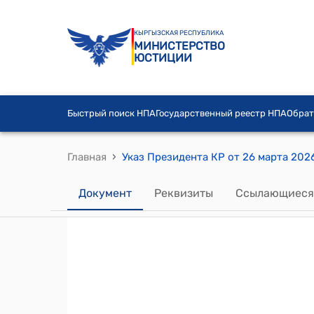
КЫРГЫЗСКАЯ РЕСПУБЛИКА
МИНИСТЕРСТВО
ЮСТИЦИИ
Быстрый поиск НПА
Государственный реестр НПА
Обрат
›
Главная
Документ
Реквизиты
Ссылающиеся