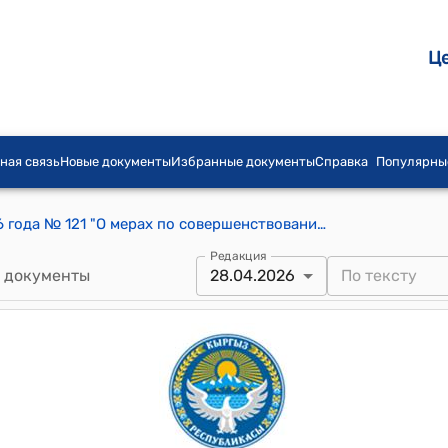
Ц
ная связь
Новые документы
Избранные документы
Справка
Популярны
Указ Президента КР от 26 марта 2026 года № 121 "О мерах по совершенствованию условий оплаты труда отдельных работников бюджетной сферы Кыргызской Республики"
Редакция
 документы
28.04.2026