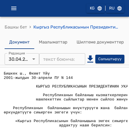
|
KG
RU
›
Башкы бет
Кыргыз Республикасынын Президентинин 2001-жылдын 30-апрелинен "Республиканын байланыш кызматкерлерин мамлекеттик сыйлыктар менен сыйлоо жөнүндө" ПУ №144 Указы
Документ
Маалыматтар
Шилтеме документтер
Редакция
30.04.2001
Салыштыруу