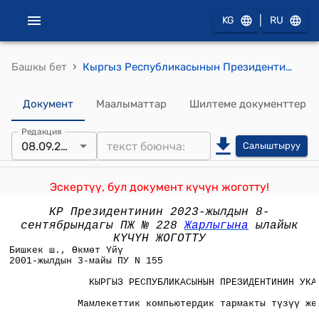
|
KG
RU
›
Башкы бет
Кыргыз Республикасынын Президентинин 2001-жылдын 3-майынан "Мамлекеттик компьютердик тармакты түзүү жөнүндө" ПУ №155 Указы
Документ
Маалыматтар
Шилтеме документтер
Редакция
08.09.2023
Салыштыруу
Эскертүү, бул документ күчүн жоготту!