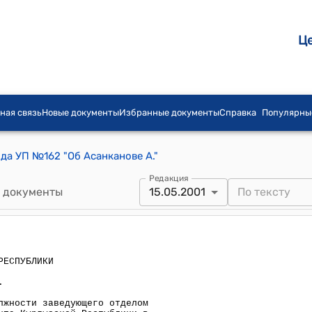
Ц
ная связь
Новые документы
Избранные документы
Справка
Популярны
ода УП №162 "Об Асанканове А."
Редакция
 документы
15.05.2001