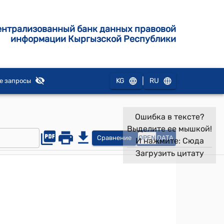
ентрализованный банк данных правовой
информации Кыргызской Республики
|
KG
RU
е запросы
Ошибка в тексте?
Выделите ее мышкой!
Сравнение
OPEN
DATA
И нажмите:
Сюда
Загрузить цитату