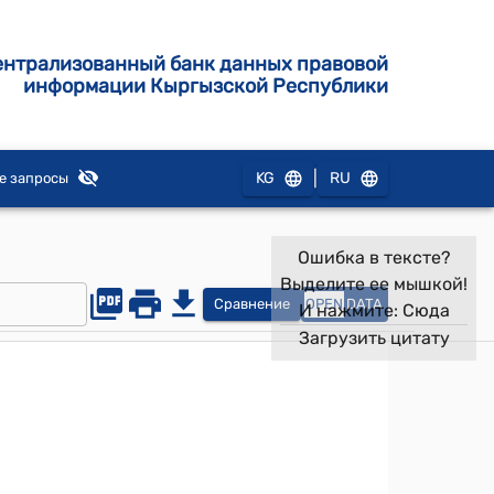
ентрализованный банк данных правовой
информации Кыргызской Республики
|
KG
RU
е запросы
Ошибка в тексте?
Выделите ее мышкой!
Сравнение
OPEN
DATA
И нажмите:
Сюда
Загрузить цитату