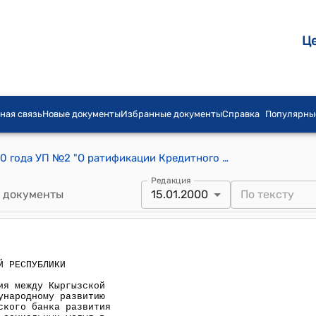
Ц
ная связь
Новые документы
Избранные документы
Справка
Популярны
Указ Президента КР от 15 января 2000 года УП №2 "О ратификации Кредитного соглашения между Кыргызской Республикой и Фондом ОПЕК по Международному развитию по софинансированию проекта Азиатского банка развития "Предоставление и финансирование социальных услуг в Ошской и Джалал-Абадской областях"
Редакция
 документы
15.01.2000