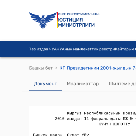
КЫРГЫЗ РЕСПУБЛИКАСЫНЫН
ЮСТИЦИЯ
МИНИСТРЛИГИ
Тез издөө ЧУА
ЧУАнын мамлекеттик реестри
Кайтарым
›
Башкы бет
Документ
Маалыматтар
Шилтеме д