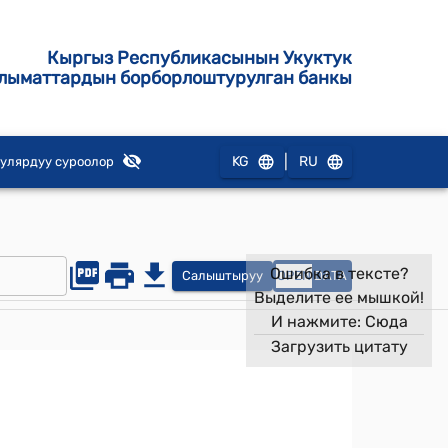
Кыргыз Республикасынын Укуктук
лыматтардын борборлоштурулган банкы
|
KG
RU
улярдуу суроолор
Ошибка в тексте?
Салыштыруу
OPEN
DATA
Выделите ее мышкой!
И нажмите:
Сюда
Загрузить цитату