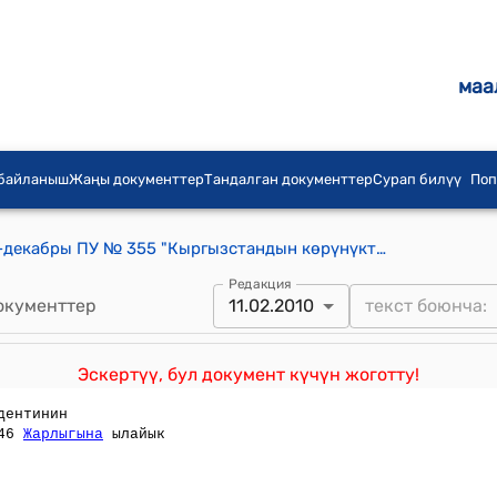
маа
 байланыш
Жаңы документтер
Тандалган документтер
Сурап билүү
Поп
КР Президетинин 2001-жылдын 7-декабры ПУ № 355 "Кыргызстандын көрүнүктүү ишмерлеринин эстелигин түбөлүккө калтыруу жөнүндө Кыргыз Республикасынын Президентине караштуу Комиссия жөнүндө" жарлыгы
Редакция
окументтер
11.02.2010
Эскертүү, бул документ күчүн жоготту!